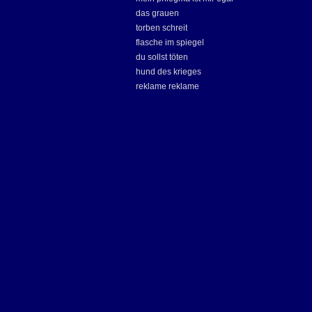
das grauen
torben schreit
flasche im spiegel
du sollst töten
hund des krieges
reklame reklame