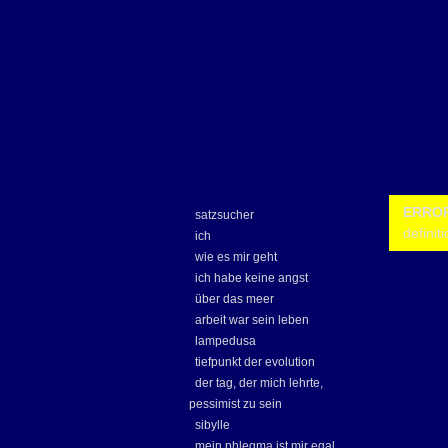
ERRO
satzsucher
definiti
ich
wie es mir geht
ich habe keine angst
über das meer
arbeit war sein leben
lampedusa
tiefpunkt der evolution
der tag, der mich lehrte,
pessimist zu sein
sibylle
mein phlegma ist mir egal