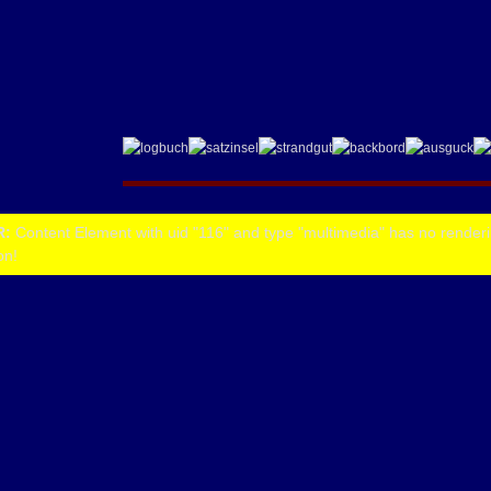
R:
Content Element with uid "116" and type "multimedia" has no render
on!