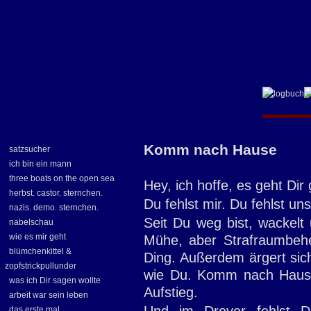
Komm nach Hause
satzsucher
ich bin ein mann
three boats on the open sea
Hey, ich hoffe, es geht Dir
herbst. castor. sternchen.
Du fehlst mir. Du fehlst uns
nazis. demo. sternchen.
Seit Du weg bist, wackelt 
nabelschau
wie es mir geht
Mühe, aber Strafraumbehe
blümchenkittel &
Ding. Außerdem ärgert si
zopfstrickpullunder
wie Du. Komm nach Hause
was ich Dir sagen wollte
Aufstieg.
arbeit war sein leben
das erste mal