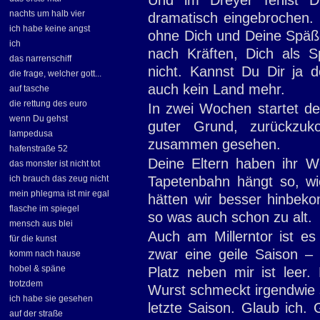
Und im Dreyer fehlst D
nachts um halb vier
dramatisch eingebrochen.
ich habe keine angst
ohne Dich und Deine Späße
ich
nach Kräften, Dich als Sp
das narrenschiff
nicht. Kannst Du Dir ja 
die frage, welcher gott...
auch kein Land mehr.
auf tasche
die rettung des euro
In zwei Wochen startet de
wenn Du gehst
guter Grund, zurückzu
lampedusa
zusammen gesehen.
hafenstraße 52
Deine Eltern haben ihr W
das monster ist nicht tot
ich brauch das zeug nicht
Tapetenbahn hängt so, wi
mein phlegma ist mir egal
hätten wir besser hinbekom
flasche im spiegel
so was auch schon zu alt.
mensch aus blei
Auch am Millerntor ist es
für die kunst
zwar eine geile Saison – 
komm nach hause
hobel & späne
Platz neben mir ist leer. 
trotzdem
Wurst schmeckt irgendwie s
ich habe sie gesehen
letzte Saison. Glaub ich. 
auf der straße