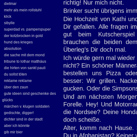
richtig! Nur mich nicht.
dietmar
Brinker sucht übrigens im
mehr als mein rollstuhl
klick
Die Hochzeit von Kathi und
sibylle
Dir gefallen. Alle fragen 
superdad vs. pamperspuper
gut beim Kutscherspie
der kotzbrocken in gold
brauchen die beiden demn
hund des krieges
Überleg’s Dir doch mal.
absolution
die sache mit dem mond
Ich würde gern mal wieder 
tribune to lothar matthäus
nicht? Ein schöner Männe
die hirten von sankt pauli
bestellen uns Pizza od
du sollst töten
besser: Wir grillen. Nack
reklame reklame
über den zaun
gucken. Oder die Simpsons.
gute ideen sind geschenke des
Und am nächsten Morgen
glücks
Forelle. Hey! Und Motorra
märchen v. klugen soldaten
die Nordsee? Deine Honda 
gedischte, digger!
doch scheiße.
dichter sind in der stadt
aber ich könnte
Alter, komm nach Hause. 
gib mir bier
Du in Afghanistan? Keiner 