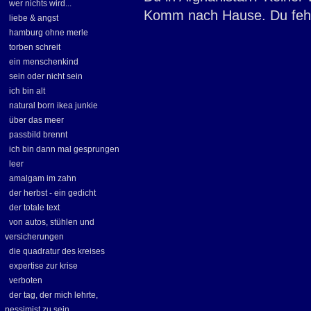
wer nichts wird...
Komm nach Hause. Du fehl
liebe & angst
hamburg ohne merle
torben schreit
ein menschenkind
sein oder nicht sein
ich bin alt
natural born ikea junkie
über das meer
passbild brennt
ich bin dann mal gesprungen
leer
amalgam im zahn
der herbst - ein gedicht
der totale text
von autos, stühlen und
versicherungen
die quadratur des kreises
expertise zur krise
verboten
der tag, der mich lehrte,
pessimist zu sein