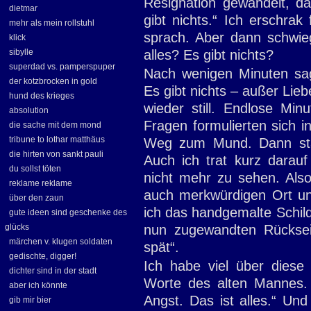
Resignation gewandelt, da
dietmar
gibt nichts.“ Ich erschrak
mehr als mein rollstuhl
sprach. Aber dann schwieg
klick
sibylle
alles? Es gibt nichts?
superdad vs. pamperspuper
Nach wenigen Minuten sagt
der kotzbrocken in gold
Es gibt nichts – außer Lieb
hund des krieges
wieder still. Endlose Min
absolution
Fragen formulierten sich 
die sache mit dem mond
tribune to lothar matthäus
Weg zum Mund. Dann sta
die hirten von sankt pauli
Auch ich trat kurz darau
du sollst töten
nicht mehr zu sehen. Also 
reklame reklame
auch merkwürdigen Ort un
über den zaun
ich das handgemalte Schild
gute ideen sind geschenke des
glücks
nun zugewandten Rückseit
märchen v. klugen soldaten
spät“.
gedischte, digger!
Ich habe viel über dies
dichter sind in der stadt
Worte des alten Mannes. 
aber ich könnte
Angst. Das ist alles.“ Und
gib mir bier