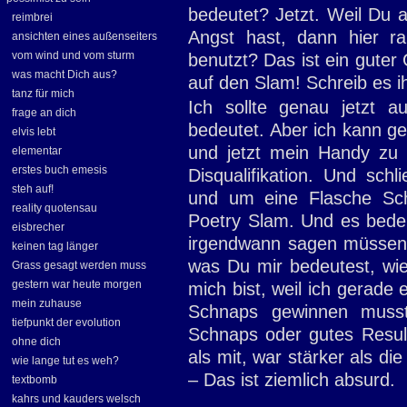
bedeutet? Jetzt. Weil Du 
reimbrei
Angst hast, dann hier r
ansichten eines außenseiters
vom wind und vom sturm
benutzt? Das ist ein guter
was macht Dich aus?
auf den Slam! Schreib es ih
tanz für mich
Ich sollte genau jetzt 
frage an dich
bedeutet. Aber ich kann ge
elvis lebt
und jetzt mein Handy zu 
elementar
erstes buch emesis
Disqualifikation. Und sch
steh auf!
und um eine Flasche Sch
reality quotensau
Poetry Slam. Und es bedeu
eisbrecher
irgendwann sagen müssen: 
keinen tag länger
was Du mir bedeutest, wi
Grass gesagt werden muss
gestern war heute morgen
mich bist, weil ich gerade
mein zuhause
Schnaps gewinnen musst
tiefpunkt der evolution
Schnaps oder gutes Resul
ohne dich
als mit, war stärker als di
wie lange tut es weh?
– Das ist ziemlich absurd.
textbomb
kahrs und kauders welsch