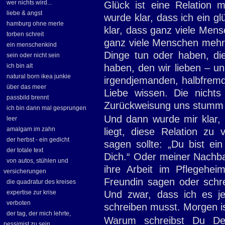
wer nichts wird...
Glück ist eine Relation m
liebe & angst
wurde klar, dass ich ein g
hamburg ohne merle
klar, dass ganz viele Mens
torben schreit
ganz viele Menschen mehr L
ein menschenkind
Dinge tun oder haben, die
sein oder nicht sein
ich bin alt
haben, den wir lieben – un
natural born ikea junkie
irgendjemanden, halbfremd
über das meer
Liebe wissen. Die nichts
passbild brennt
Zurückweisung uns stumm
ich bin dann mal gesprungen
Und dann wurde mir klar, 
leer
amalgam im zahn
liegt, diese Relation zu
der herbst - ein gedicht
sagen sollte: „Du bist ein
der totale text
Dich.“ Oder meiner Nachbar
von autos, stühlen und
ihre Arbeit im Pflegehei
versicherungen
Freundin sagen oder schrei
die quadratur des kreises
expertise zur krise
Und zwar, dass ich es j
verboten
schreiben musst. Morgen is
der tag, der mich lehrte,
Warum schreibst Du Dei
pessimist zu sein