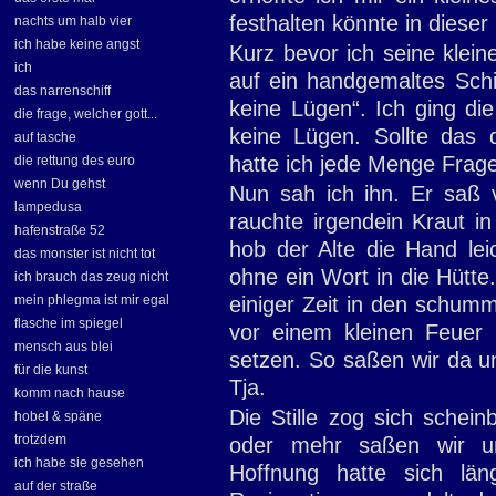
festhalten könnte in dieser
nachts um halb vier
ich habe keine angst
Kurz bevor ich seine kleine
ich
auf ein handgemaltes Schi
das narrenschiff
keine Lügen“. Ich ging di
die frage, welcher gott...
keine Lügen. Sollte das d
auf tasche
hatte ich jede Menge Frag
die rettung des euro
wenn Du gehst
Nun sah ich ihn. Er saß 
lampedusa
rauchte irgendein Kraut in
hafenstraße 52
hob der Alte die Hand le
das monster ist nicht tot
ohne ein Wort in die Hütte.
ich brauch das zeug nicht
mein phlegma ist mir egal
einiger Zeit in den schu
flasche im spiegel
vor einem kleinen Feuer 
mensch aus blei
setzen. So saßen wir da u
für die kunst
Tja.
komm nach hause
Die Stille zog sich schei
hobel & späne
trotzdem
oder mehr saßen wir u
ich habe sie gesehen
Hoffnung hatte sich läng
auf der straße