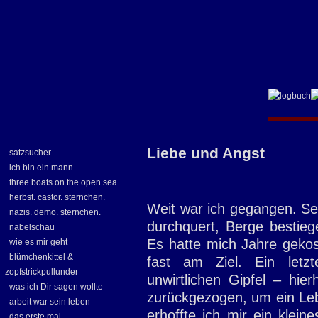
Liebe und Angst
satzsucher
ich bin ein mann
three boats on the open sea
herbst. castor. sternchen.
Weit war ich gegangen. Seh
nazis. demo. sternchen.
durchquert, Berge bestieg
nabelschau
Es hatte mich Jahre gekost
wie es mir geht
blümchenkittel &
fast am Ziel. Ein letzt
zopfstrickpullunder
unwirtlichen Gipfel – hie
was ich Dir sagen wollte
zurückgezogen, um ein Leb
arbeit war sein leben
erhoffte ich mir ein klei
das erste mal